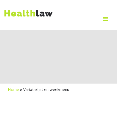
Me
Home
»
Variatielijst en weekmenu