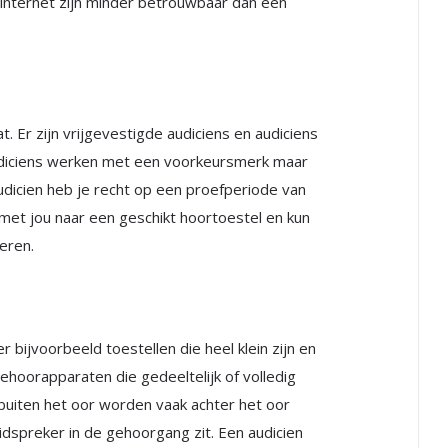
 internet zijn minder betrouwbaar dan een
t. Er zijn vrijgevestigde audiciens en audiciens
 audiciens werken met een voorkeursmerk maar
audicien heb je recht op een proefperiode van
met jou naar een geschikt hoortoestel en kun
beren.
 er bijvoorbeeld toestellen die heel klein zijn en
ehoorapparaten die gedeeltelijk of volledig
buiten het oor worden vaak achter het oor
idspreker in de gehoorgang zit. Een audicien